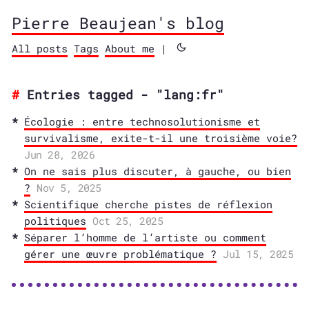
Pierre Beaujean's blog
All posts
Tags
About me
|
Entries tagged - "lang:fr"
Écologie : entre technosolutionisme et
survivalisme, exite-t-il une troisième voie?
Jun 28, 2026
On ne sais plus discuter, à gauche, ou bien
?
Nov 5, 2025
Scientifique cherche pistes de réflexion
politiques
Oct 25, 2025
Séparer l’homme de l’artiste ou comment
gérer une œuvre problématique ?
Jul 15, 2025